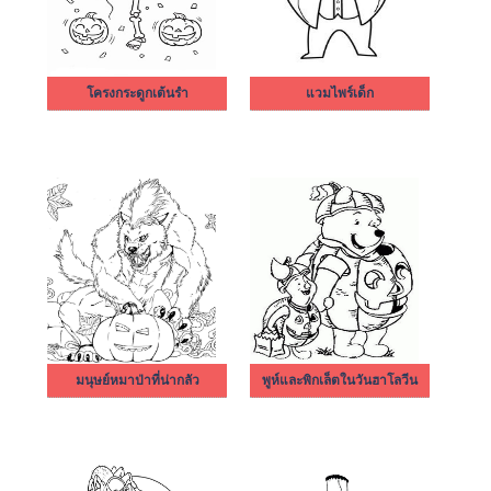
โครงกระดูกเต้นรำ
แวมไพร์เด็ก
มนุษย์หมาป่าที่น่ากลัว
พูห์และพิกเล็ตในวันฮาโลวีน