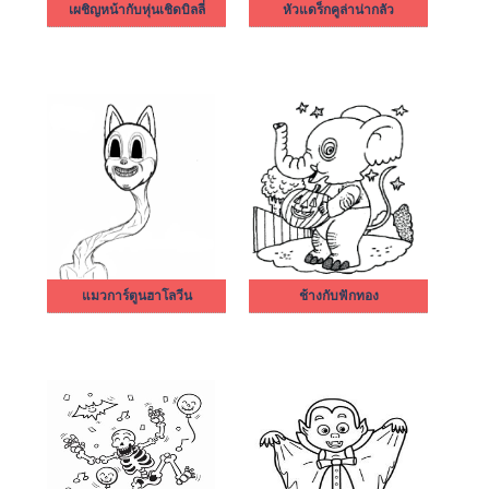
เผชิญหน้ากับหุ่นเชิดบิลลี่
หัวแดร็กคูล่าน่ากลัว
แมวการ์ตูนฮาโลวีน
ช้างกับฟักทอง