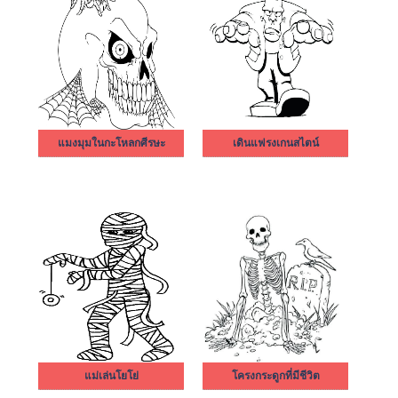
แมงมุมในกะโหลกศีรษะ
เดินแฟรงเกนสไตน์
แม่เล่นโยโย่
โครงกระดูกที่มีชีวิต