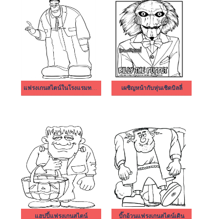
แฟรงเกนสไตน์ในโรงแรมทรานซิลวาเนีย
เผชิญหน้ากับหุ่นเชิดบิลลี่
แฮปปี้แฟรงเกนสไตน์
บิ๊กอ้วนแฟรงเกนสไตน์เดิน