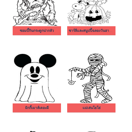
ซอมบี้กินกระดูกน่ากลัว
ชาร์ลีและสนูปปี้ฉลองวันฮาโลวีน
มิกกี้เมาส์เดอะผี
แม่เล่นโยโย่