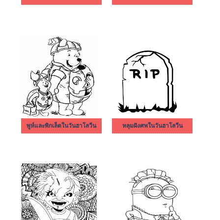
พูห์และพิกเล็ตในวันฮาโลวีน
หลุมฝังศพในวันฮาโลวีน