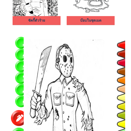
ชัคกี้ตัวร้าย
บ๊อบในชุดเมด