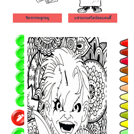
จิตรกรรมลูกหมู
แฟรงเกนสไตน์ขอแคนดี้