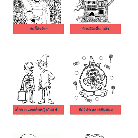
ชัคกี้ตัวร้าย
บ้านผีสิงที่น่ากลัว
เด็กชายและเด็กหญิงกับแฟนตาซี
สัตว์ประหลาดกินขนม