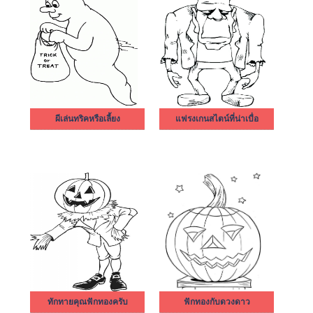
ผีเล่นทริคหรือเลี้ยง
แฟรงเกนสไตน์ที่น่าเบื่อ
ทักทายคุณฟักทองครับ
ฟักทองกับดวงดาว