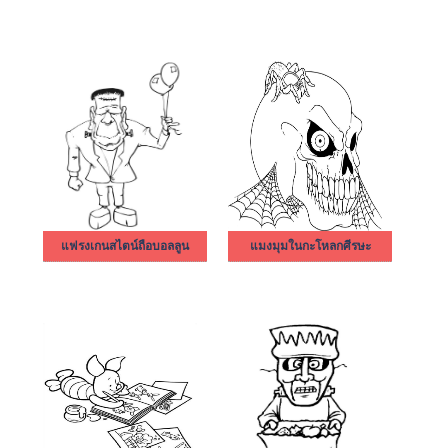
แฟรงเกนสไตน์ถือบอลลูน
แมงมุมในกะโหลกศีรษะ