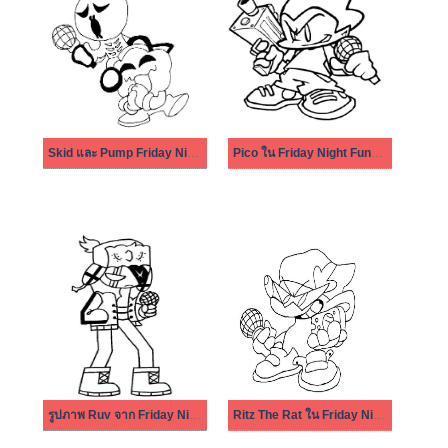
Skid และ Pump Friday Night Funkin
Pico ใน Friday Night Funkin
รูปภาพ Ruv จาก Friday Night Funkin
Ritz The Rat ใน Friday Night Funkin