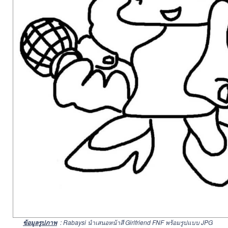
: Rabaysi นำเสนอหน้าสี Girlfriend FNF พร้อมรูปแบบ JPG
ข้อมูลรูปภาพ