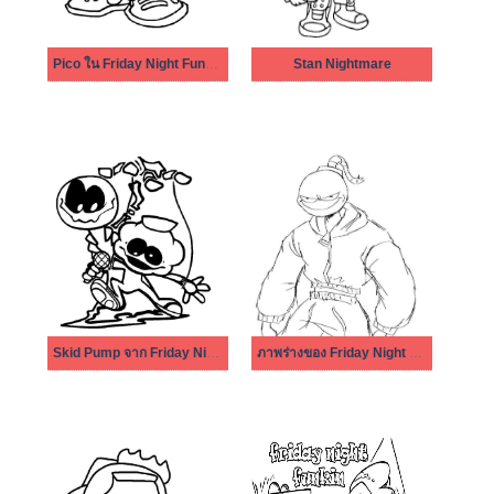
Pico ใน Friday Night Funkin
Stan Nightmare
Skid Pump จาก Friday Night Funkin
ภาพร่างของ Friday Night Funkin