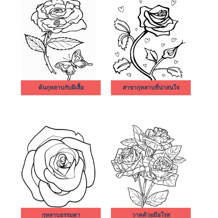
ต้นกุหลาบกับผีเสื้อ
สาขากุหลาบที่น่าสนใจ
กุหลาบธรรมดา
วาดด้วยมือโรส