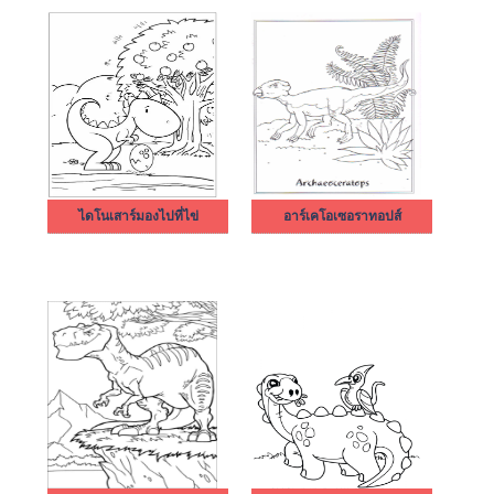
ไดโนเสาร์มองไปที่ไข่
อาร์เคโอเซอราทอปส์