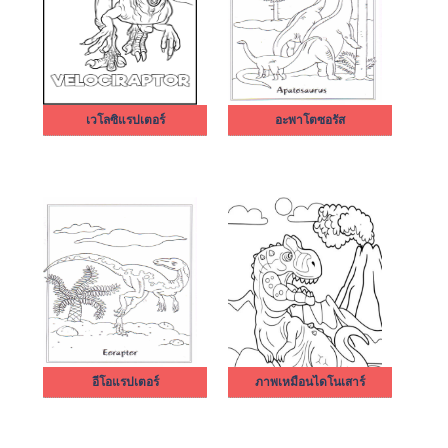
เวโลซิแรปเตอร์
อะพาโตซอรัส
อีโอแรปเตอร์
ภาพเหมือนไดโนเสาร์