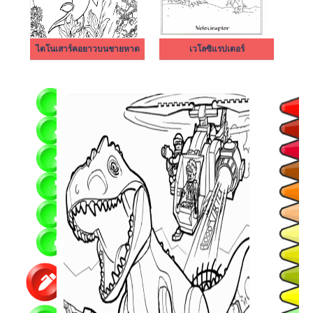
ไดโนเสาร์คอยาวบนชายหาด
เวโลซิแรปเตอร์