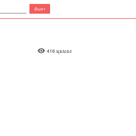
416 มุมมอง