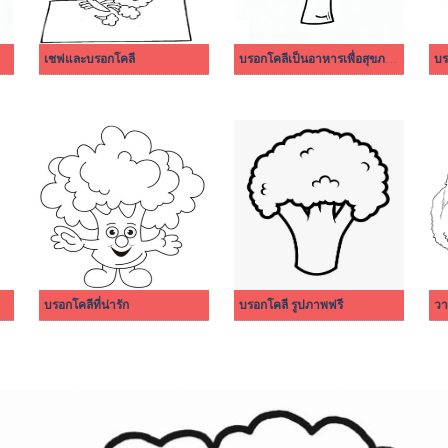
เชฟและบรอกโคลี
บรอกโคลีเป็นอาหารเพื่อสุขภาพ
บร
บรอกโคลีที่น่ารัก
บรอกโคลี รูปภาพฟรี
วา