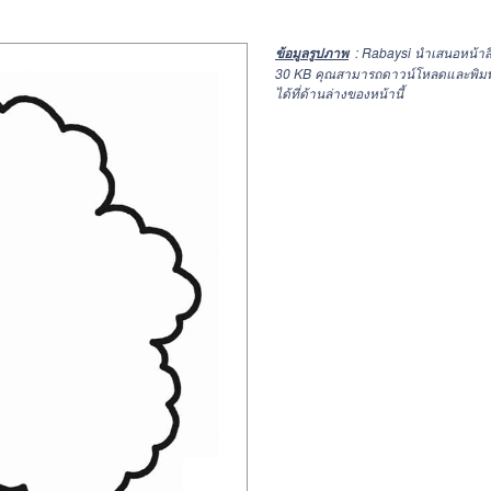
: Rabaysi นำเสนอหน้าส
ข้อมูลรูปภาพ
30 KB คุณสามารถดาวน์โหลดและพิมพ์ภา
ได้ที่ด้านล่างของหน้านี้