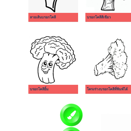
ลายเส้นบรอกโคลี
บรอกโคลีสีเขียว
บรอกโคลียิ้ม
โครงร่างบรอกโคลีที่พิมพ์ได้