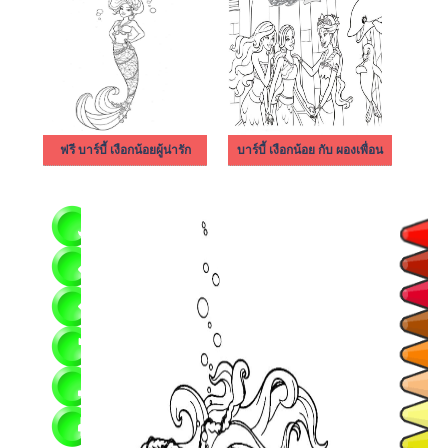
ฟรี บาร์บี้ เงือกน้อยผู้น่ารัก
บาร์บี้ เงือกน้อย กับ ผองเพื่อน