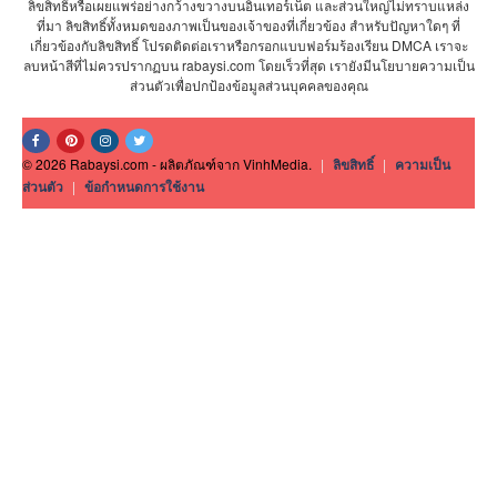
ลิขสิทธิ์หรือเผยแพร่อย่างกว้างขวางบนอินเทอร์เน็ต และส่วนใหญ่ไม่ทราบแหล่ง
ที่มา ลิขสิทธิ์ทั้งหมดของภาพเป็นของเจ้าของที่เกี่ยวข้อง สำหรับปัญหาใดๆ ที่
เกี่ยวข้องกับลิขสิทธิ์ โปรดติดต่อเราหรือกรอกแบบฟอร์มร้องเรียน DMCA เราจะ
ลบหน้าสีที่ไม่ควรปรากฏบน rabaysi.com โดยเร็วที่สุด เรายังมีนโยบายความเป็น
ส่วนตัวเพื่อปกป้องข้อมูลส่วนบุคคลของคุณ
© 2026 Rabaysi.com - ผลิตภัณฑ์จาก VinhMedia.
|
ลิขสิทธิ์
|
ความเป็น
ส่วนตัว
|
ข้อกำหนดการใช้งาน