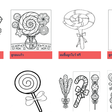
ลูกอมแก้ว
อมยิ้มผูกโบว์ ฟรี
ลู