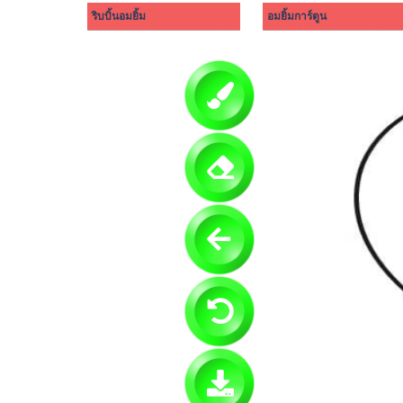
ริบบิ้นอมยิ้ม
อมยิ้มการ์ตูน