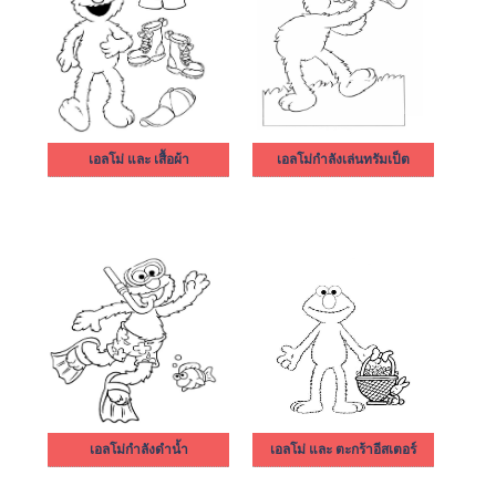
เอลโม่ และ เสื้อผ้า
เอลโม่กำลังเล่นทรัมเป็ต
เอลโม่กำลังดำน้ำ
เอลโม่ และ ตะกร้าอีสเตอร์