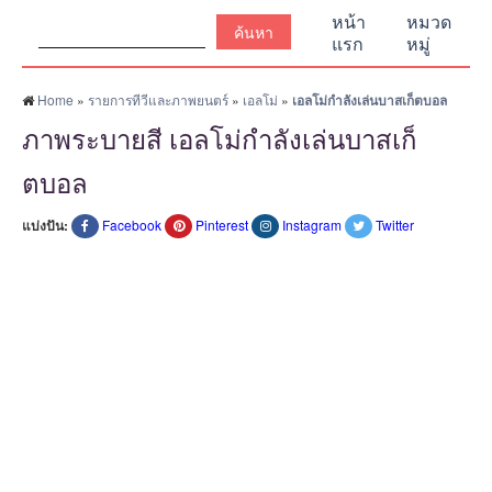
ค้นหา:
หน้า
หมวด
แรก
หมู่
Home
»
รายการทีวีและภาพยนตร์
»
เอลโม่
»
เอลโม่กำลังเล่นบาสเก็ตบอล
ภาพระบายสี เอลโม่กำลังเล่นบาสเก็
ตบอล
แบ่งปัน:
Facebook
Pinterest
Instagram
Twitter