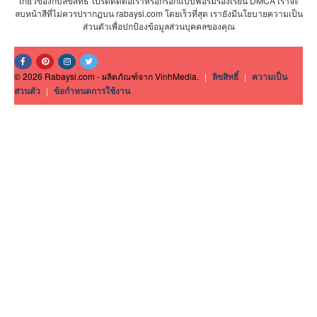
เกี่ยวข้องกับลิขสิทธิ์ โปรดติดต่อเราหรือกรอกแบบฟอร์มร้องเรียน DMCA เราจะ
ลบหน้าสีที่ไม่ควรปรากฏบน rabaysi.com โดยเร็วที่สุด เรายังมีนโยบายความเป็น
ส่วนตัวเพื่อปกป้องข้อมูลส่วนบุคคลของคุณ
© 2026 Rabaysi.com - ผลิตภัณฑ์จาก VinhMedia.
|
ลิขสิทธิ์
|
ความเป็น
ส่วนตัว
|
ข้อกำหนดการใช้งาน