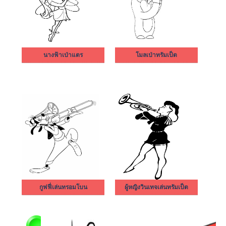
นางฟ้าเป่าแตร
โมลเป่าทรัมเป็ต
กูฟฟี่เล่นทรอมโบน
ผู้หญิงวินเทจเล่นทรัมเป็ต