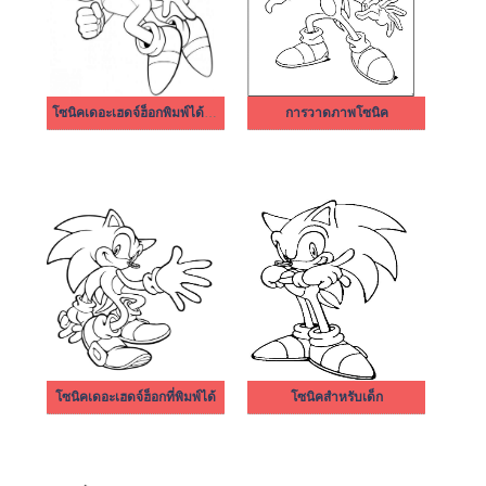
โซนิคเดอะเฮดจ์ฮ็อกพิมพ์ได้ฟรี
การวาดภาพโซนิค
โซนิคเดอะเฮดจ์ฮ็อกที่พิมพ์ได้
โซนิคสำหรับเด็ก