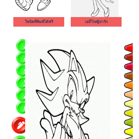
โซนิคที่พิมพ์ได้ฟรี
เอมี่โรสผู้น่ารัก