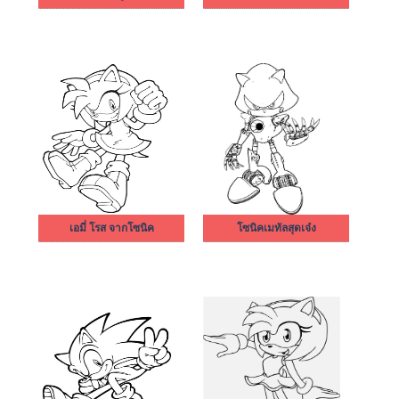
เอมี่ โรส จากโซนิค
โซนิคเมทัลสุดเจ๋ง