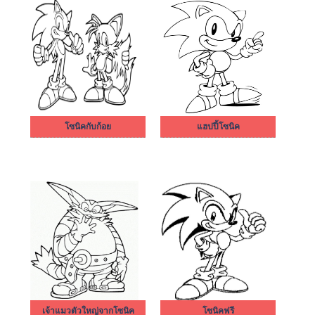
โซนิคกับก้อย
แฮปปี้โซนิค
เจ้าแมวตัวใหญ่จากโซนิค
โซนิคฟรี