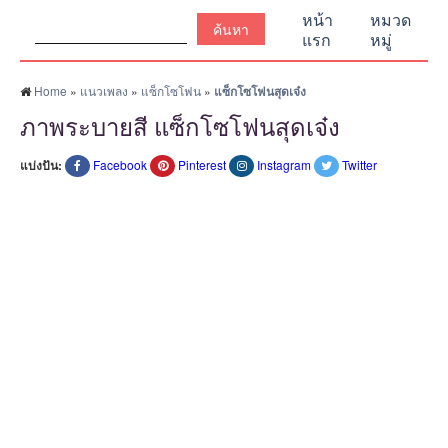
ค้นหา:
หน้า
หมวด
แรก
หมู่
Home
»
แนวเพลง
»
แซ็กโซโฟน
»
แซ็กโซโฟนสุดเจ๋ง
ภาพระบายสี แซ็กโซโฟนสุดเจ๋ง
แบ่งปัน:
Facebook
Pinterest
Instagram
Twitter