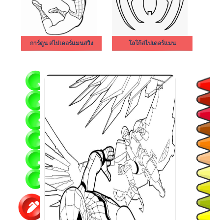
การ์ตูน สไปเดอร์แมนสวิง
โลโก้สไปเดอร์แมน