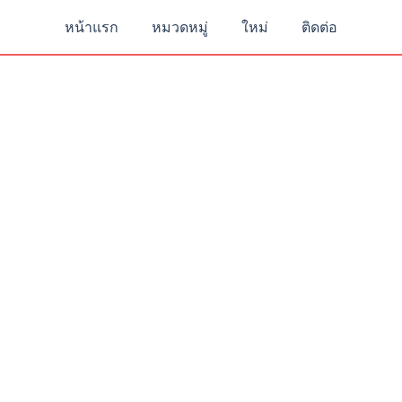
หน้าแรก
หมวดหมู่
ใหม่
ติดต่อ