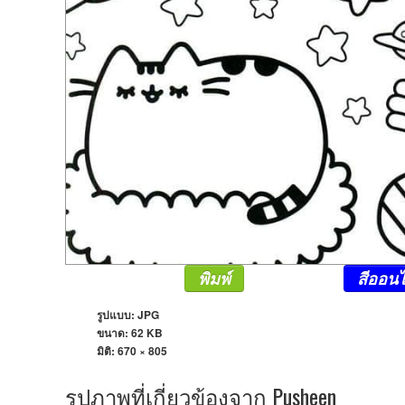
พิมพ์
สีออนไ
รูปแบบ: JPG
ขนาด: 62 KB
มิติ:
670 × 805
รูปภาพที่เกี่ยวข้องจาก Pusheen