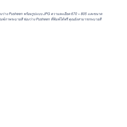
่องว่าง Pusheen พร้อมรูปแบบ JPG ความละเอียด
670 × 805
และขนาด
ภาพระบายสี ช่องว่าง Pusheen ที่พิมพ์ได้ฟรี คุณยังสามารถระบายสี