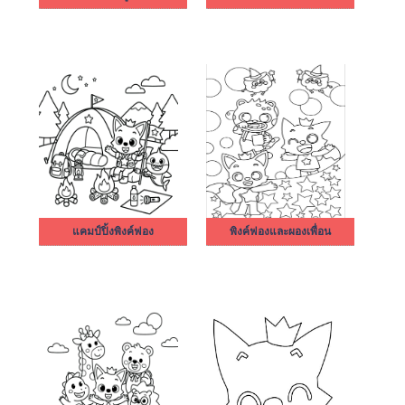
แคมป์ปิ้งพิงค์ฟอง
พิงค์ฟองและผองเพื่อน