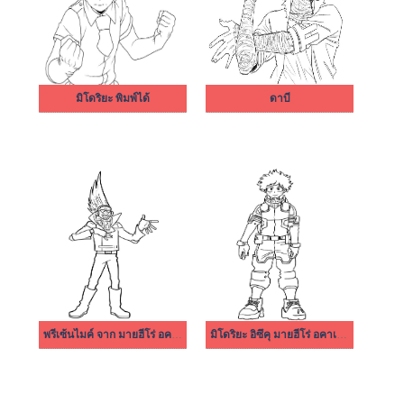
มิโดริยะ พิมพ์ได้
ดาบี
พรีเซ้นไมค์ จาก มายฮีโร่ อคาเดเมีย
มิโดริยะ อิซึคุ มายฮีโร่ อคาเดเมีย