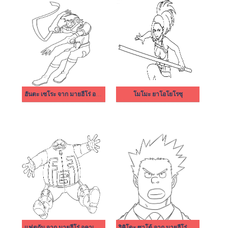
ฮันตะ เซโระ จาก มายฮีโร่ อคาเดเมีย
โมโมะ ยาโอโยโรซุ
แฟตกัม จาก มายฮีโร่ อคาเดเมีย
ริคิโดะ ซาโต้ จาก มายฮีโร่ อคาเดเมีย