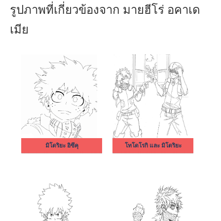
รูปภาพที่เกี่ยวข้องจาก มายฮีโร่ อคาเด
เมีย
มิโดริยะ อิซึคุ
โทโดโรกิ และ มิโดริยะ