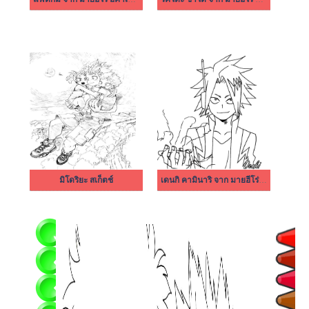
มิโดริยะ สเก็ตช์
เดนกิ คามินาริ จาก มายฮีโร่ อคาเดเมีย