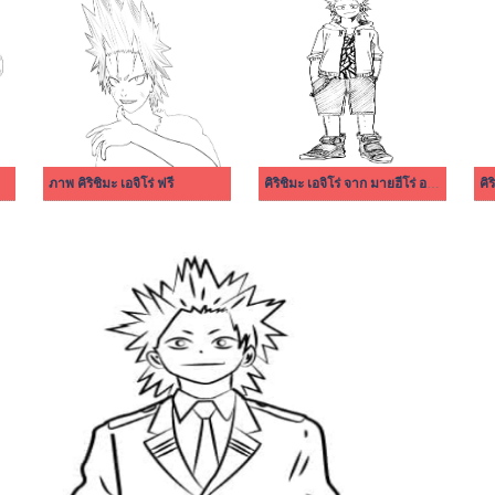
ภาพ คิริชิมะ เอจิโร่ ฟรี
คิริชิมะ เอจิโร่ จาก มายฮีโร่ อคาเดเมีย
คิร