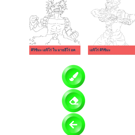
คิริชิมะ เอจิโร่ ใน มายฮีโร่ อคาเดเมีย
เอจิโร่ คิริชิมะ