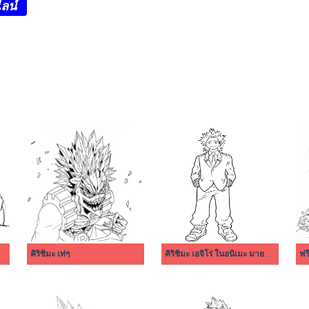
ลน์
คิริชิมะ เท่ๆ
คิริชิมะ เอจิโร่ ในอนิเมะ มายฮีโร่ อคาเดเมีย
ฟร