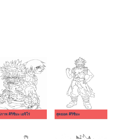
ีภาพ คิริชิมะ เอจิโร่
สุดยอด คิริชิมะ