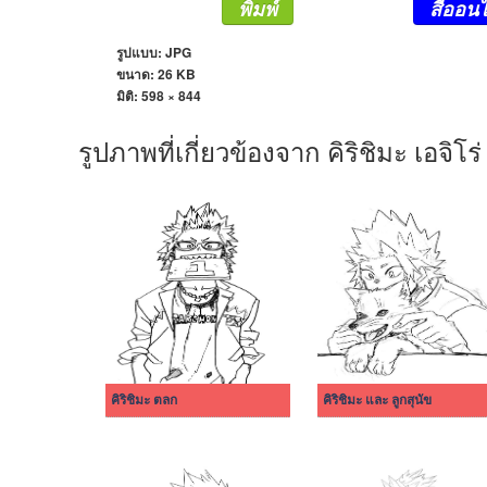
พิมพ์
สีออนไ
รูปแบบ: JPG
ขนาด: 26 KB
มิติ:
598 × 844
รูปภาพที่เกี่ยวข้องจาก คิริชิมะ เอจิโร่
คิริชิมะ ตลก
คิริชิมะ และ ลูกสุนัข