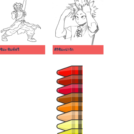
ิชิมะ พิมพ์ฟรี
คิริชิมะน่ารัก