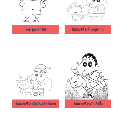
วาดรูปตลกชิน
ชินกับชิโระในฤดูหนาว
ชินและชิโระในวันคริสต์มาส
ชินและชิโระกำลังวิ่ง