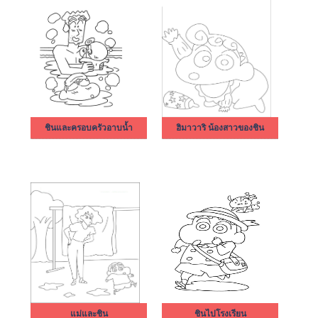
ชินและครอบครัวอาบน้ำ
ฮิมาวาริ น้องสาวของชิน
แม่และชิน
ชินไปโรงเรียน