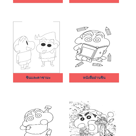
ชินและคาซามะ
หนังสืออ่านชิน