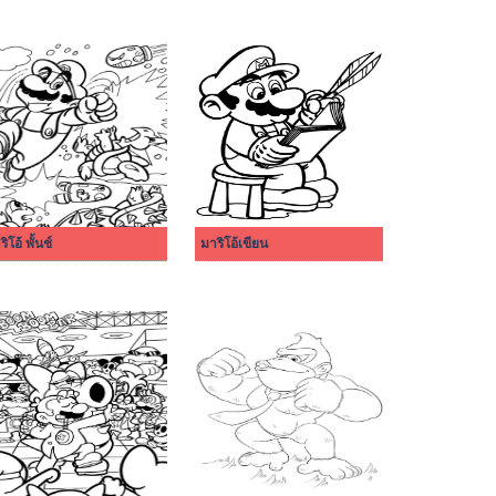
ิโอ้ พั้นช์
มาริโอ้เขียน