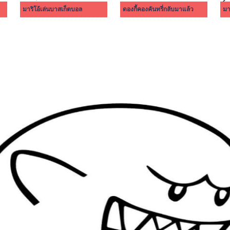
มาริโอ้เล่นบาสเก็ตบอล
ดองกี้คองคันทรี่กลับมาแล้ว
มา