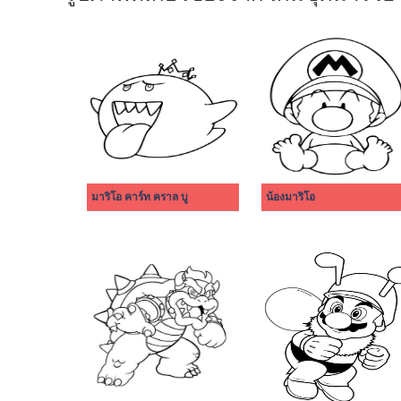
มาริโอ คาร์ท คราล บู
น้องมาริโอ