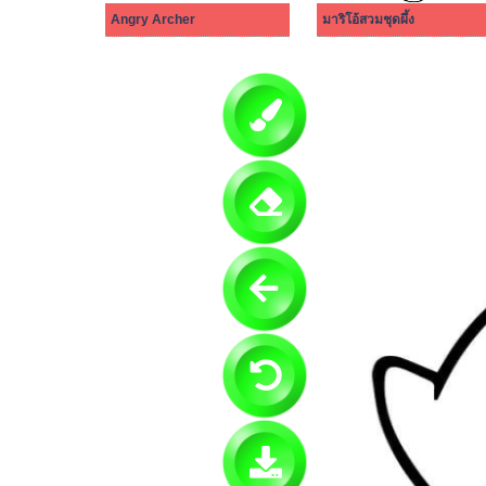
Angry Archer
มาริโอ้สวมชุดผึ้ง