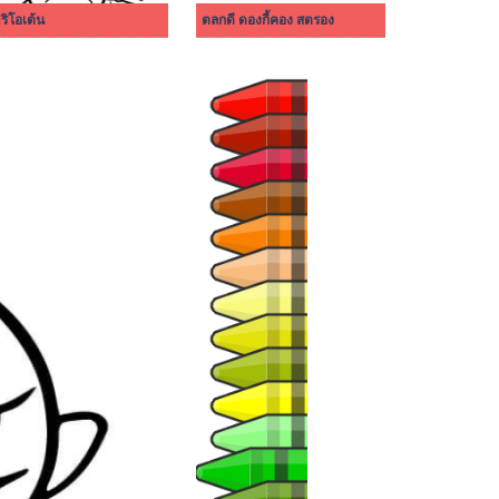
ริโอเต้น
ตลกดี ดองกี้คอง สตรอง