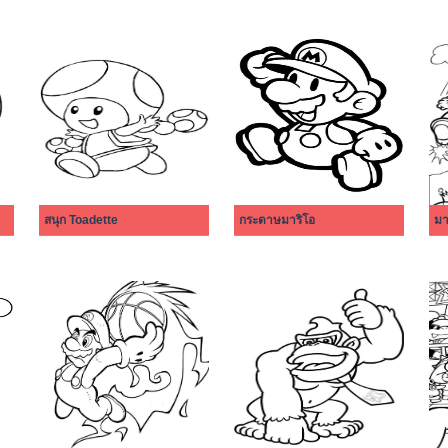
สนุก Toadette
กระดาษมาริโอ
มาร