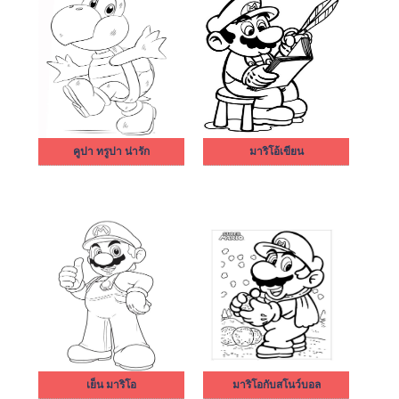
คูปา ทรูปา น่ารัก
มาริโอ้เขียน
เย็น มาริโอ
มาริโอกับสโนว์บอล