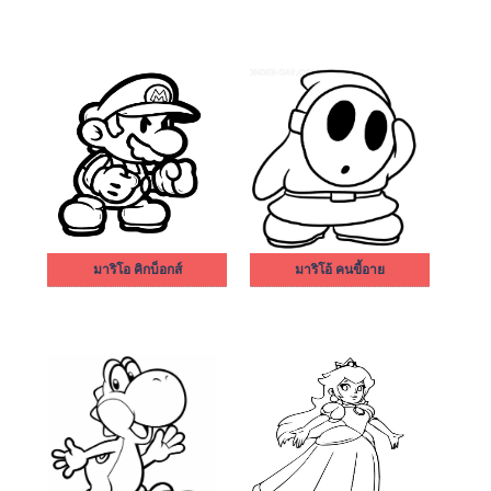
มาริโอ คิกบ็อกส์
มาริโอ้ คนขี้อาย