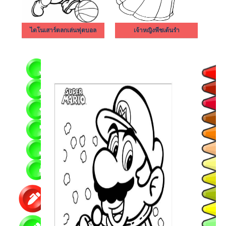
ไดโนเสาร์ตลกเล่นฟุตบอล
เจ้าหญิงพีชเต้นรำ