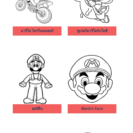
มาริโอ ไดรวิ่งมอเตอร์
ซูเปอร์มาริโอกับโยชิ
ลุยจิยืน
Mario’s Face