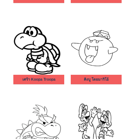
เศร้า Koopa Troopa
คิงบู โดยมาริโอ้