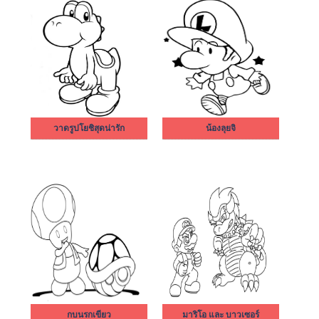
วาดรูปโยชิสุดน่ารัก
น้องลุยจิ
กบนรกเขียว
มาริโอ และ บาวเซอร์