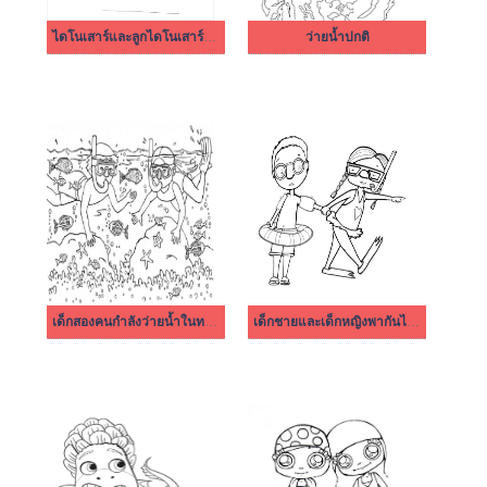
ไดโนเสาร์และลูกไดโนเสาร์กำลังว่ายน้ำ
ว่ายน้ำปกติ
เด็กสองคนกำลังว่ายน้ำในทะเล
เด็กชายและเด็กหญิงพากันไปว่ายน้ำ