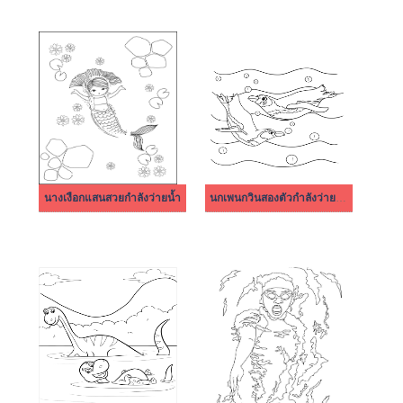
นางเงือกแสนสวยกำลังว่ายน้ำ
นกเพนกวินสองตัวกำลังว่ายน้ำ