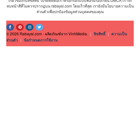
เกี่ยวข้องกับลิขสิทธิ์ โปรดติดต่อเราหรือกรอกแบบฟอร์มร้องเรียน DMCA เราจะ
ลบหน้าสีที่ไม่ควรปรากฏบน rabaysi.com โดยเร็วที่สุด เรายังมีนโยบายความเป็น
ส่วนตัวเพื่อปกป้องข้อมูลส่วนบุคคลของคุณ
© 2026 Rabaysi.com - ผลิตภัณฑ์จาก VinhMedia.
|
ลิขสิทธิ์
|
ความเป็น
ส่วนตัว
|
ข้อกำหนดการใช้งาน