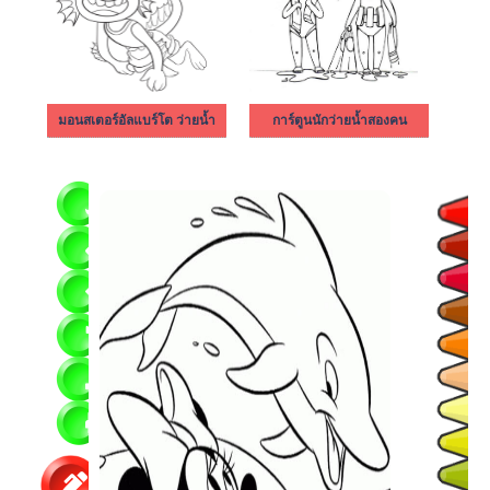
มอนสเตอร์อัลแบร์โต ว่ายน้ำ
การ์ตูนนักว่ายน้ำสองคน