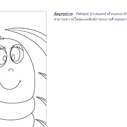
: Rabaysi นำเสนอหน้าสี หนอนน่ารั
ข้อมูลรูปภาพ
สามารถดาวน์โหลดและพิมพ์ภาพระบายสี หนอนน่ารัก ท