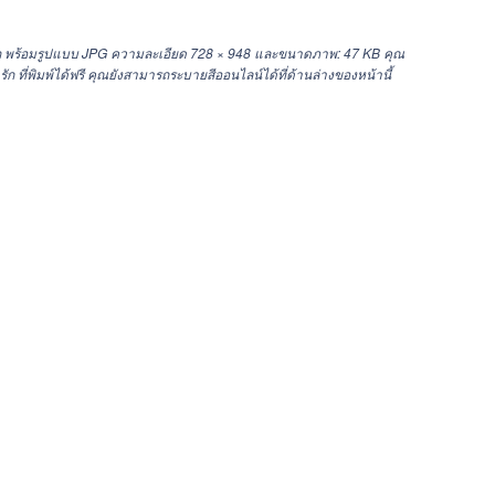
ก พร้อมรูปแบบ JPG ความละเอียด
728 × 948
และขนาดภาพ: 47 KB คุณ
ี่พิมพ์ได้ฟรี คุณยังสามารถระบายสีออนไลน์ได้ที่ด้านล่างของหน้านี้