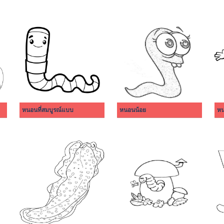
หนอนที่สมบูรณ์แบบ
หนอนน้อย
หน