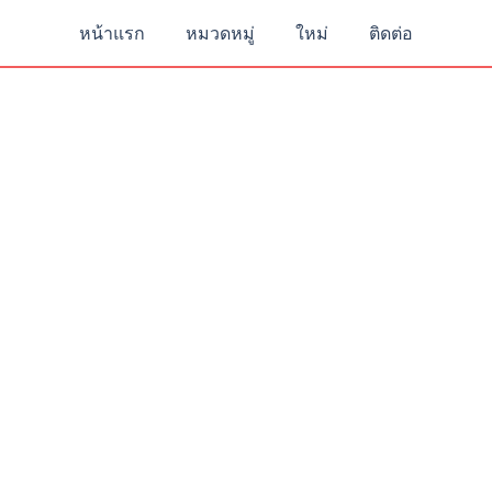
หน้าแรก
หมวดหมู่
ใหม่
ติดต่อ