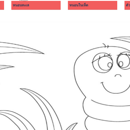
หนอนทะเล
หนอนในเห็ด
ตั