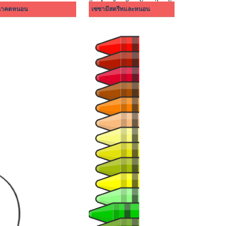
นาคตหนอน
เซซามีสตรีทและหนอน