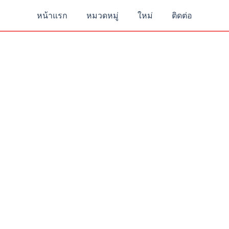
หน้าแรก
หมวดหมู่
ใหม่
ติดต่อ