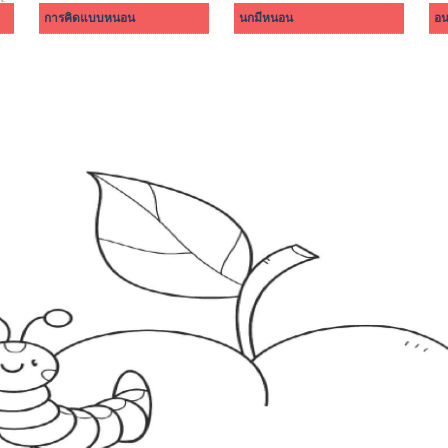
การคิดแบบหนอน
นกมีหนอน
อ