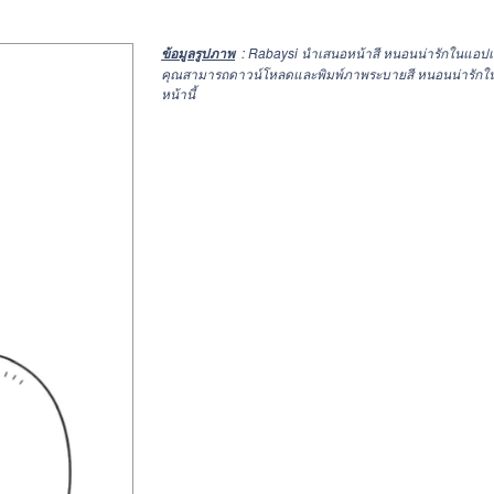
: Rabaysi นำเสนอหน้าสี หนอนน่ารักในแอปเ
ข้อมูลรูปภาพ
คุณสามารถดาวน์โหลดและพิมพ์ภาพระบายสี หนอนน่ารักในแอปเ
หน้านี้