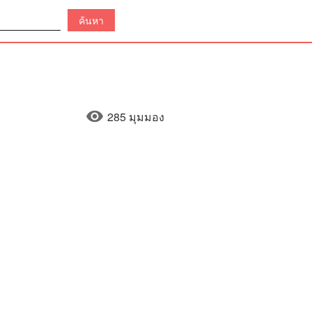
285 มุมมอง