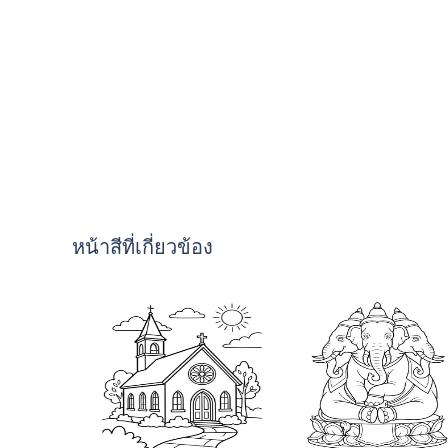
หน้าสีที่เกี่ยวข้อง