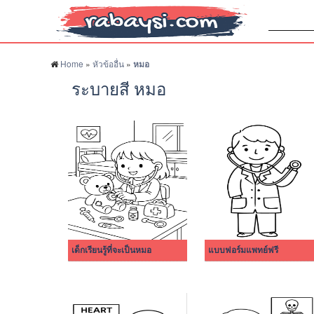
ค้นหา:
Home
»
หัวข้ออื่น
»
หมอ
ระบายสี หมอ
เด็กเรียนรู้ที่จะเป็นหมอ
แบบฟอร์มแพทย์ฟรี