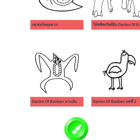
เซเฟอร์หอยทาก
โค้ชพิคเ
Garten Of Banban นาบนับ
Garten Of Banban บทที่ 2 ลู