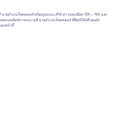
ี นายอำเภอโทดสเตอร์ พร้อมรูปแบบ JPG ความละเอียด
755 × 704
และ
และพิมพ์ภาพระบายสี นายอำเภอโทดสเตอร์ ที่พิมพ์ได้ฟรี คุณยัง
องหน้านี้