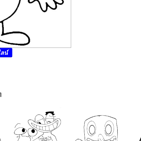
ลน์
n