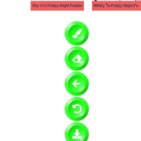
Sky จาก Friday Night Funkin
Whitty ใน Friday Nigh