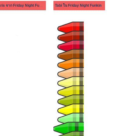
Paris จาก Friday Night Funkin
Tabi ใน Friday Night Funkin