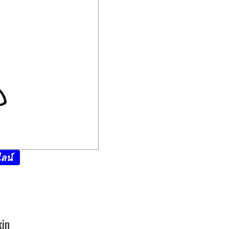
ลน์
kin