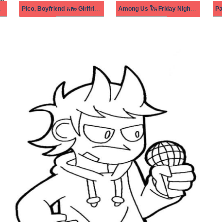
t Funkin
Pico, Boyfriend และ Girlfriend
Among Us ใน Friday Night Funkin