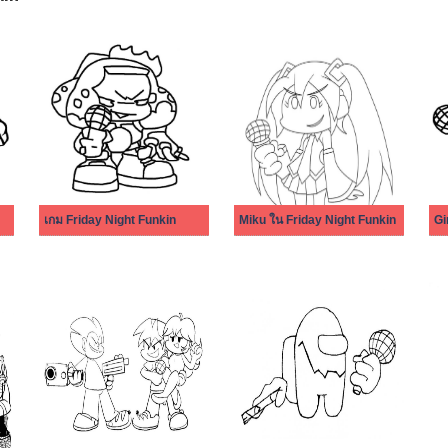
เกม Friday Night Funkin
Miku ใน Friday Night Funkin
Gi