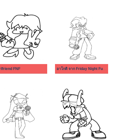
rlfriend FNF
อาโกติ จาก Friday Night Funkin