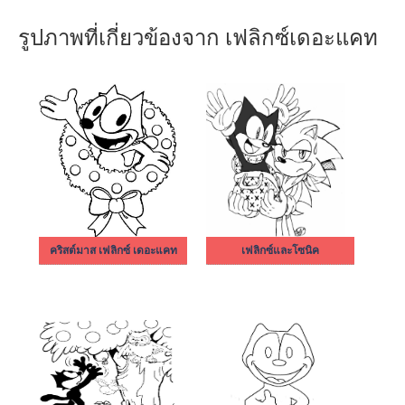
รูปภาพที่เกี่ยวข้องจาก เฟลิกซ์เดอะแคท
คริสต์มาส เฟลิกซ์ เดอะแคท
เฟลิกซ์และโซนิค