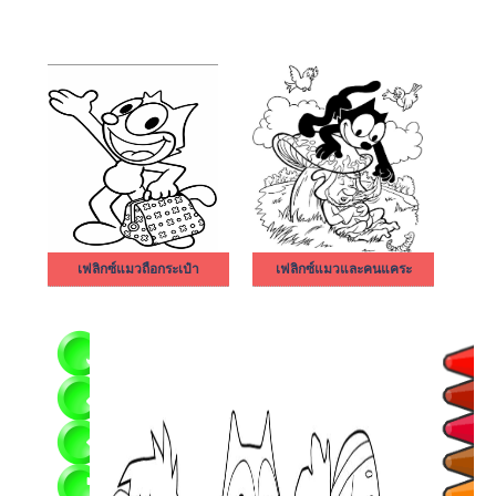
เฟลิกซ์แมวถือกระเป๋า
เฟลิกซ์แมวและคนแคระ