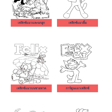
เฟลิกซ์แมวและนกฮูก
เฟลิกซ์แมวยิ้ม
เฟลิกซ์แมวบนชายหาด
การ์ตูนแมวเฟลิกซ์