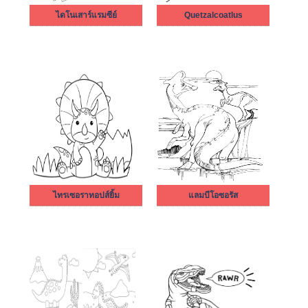
ไดโนเสาร์แรมซีย์
Quetzalcoatlus
ไทรเซอราทอปส์ยิ้ม
แลมบีโอซอรัส