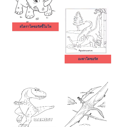
สไตราโคซอรัสขี้โมโห
อะพาโตซอรัส