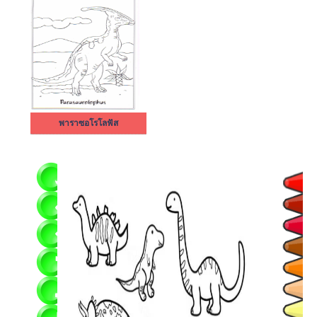
พาราซอโรโลฟัส