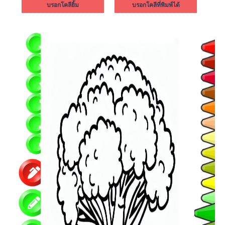
บรอกโคลียิ้ม
บรอกโคลีที่พิมพ์ได้