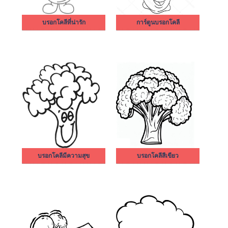
บรอกโคลีที่น่ารัก
การ์ตูนบรอกโคลี
บรอกโคลีมีความสุข
บรอกโคลีสีเขียว