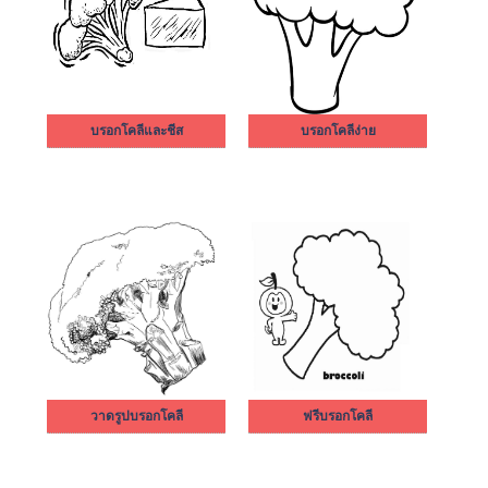
บรอกโคลีและชีส
บรอกโคลีง่าย
วาดรูปบรอกโคลี
ฟรีบรอกโคลี