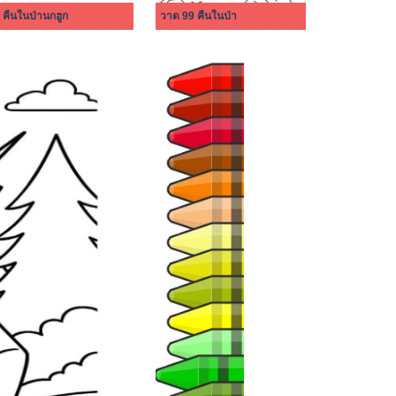
 คืนในป่านกฮูก
วาด 99 คืนในป่า