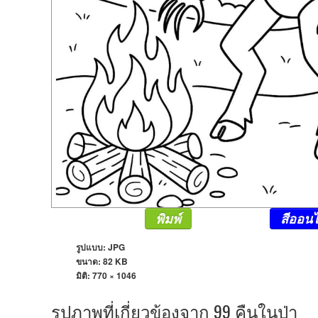
พิมพ์
สีออนไ
รูปแบบ: JPG
ขนาด: 82 KB
มิติ:
770 × 1046
รูปภาพที่เกี่ยวข้องจาก 99 คืนในป่า