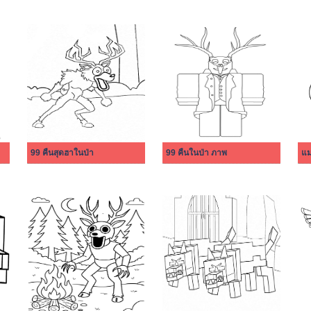
99 คืนสุดฮาในป่า
99 คืนในป่า ภาพ
แม