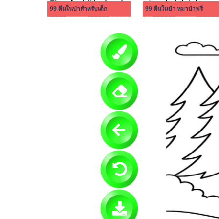
99 คืนในป่าสำหรับเด็ก
99 คืนในป่า หมาป่าฟรี