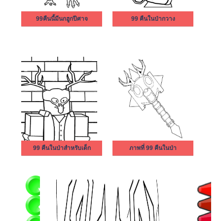
99คืนนี้มีนกฮูกปีศาจ
99 คืนในป่ากวาง
99 คืนในป่าสำหรับเด็ก
ภาพที่ 99 คืนในป่า