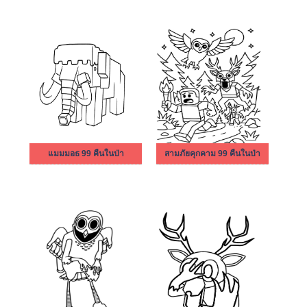
แมมมอธ 99 คืนในป่า
สามภัยคุกคาม 99 คืนในป่า